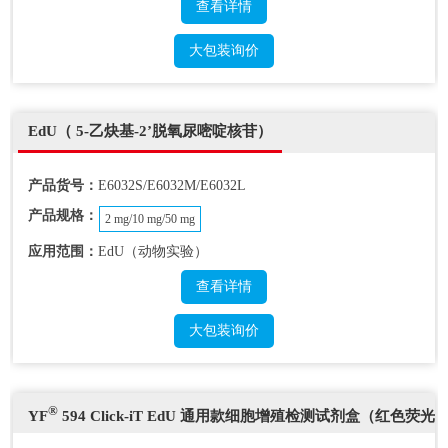
查看详情
大包装询价
EdU（ 5-乙炔基-2’脱氧尿嘧啶核苷）
产品货号：
E6032S/E6032M/E6032L
产品规格：
2 mg/10 mg/50 mg
应用范围：
EdU（动物实验）
查看详情
大包装询价
®
YF
594 Click-iT EdU 通用款细胞增殖检测试剂盒（红色荧光