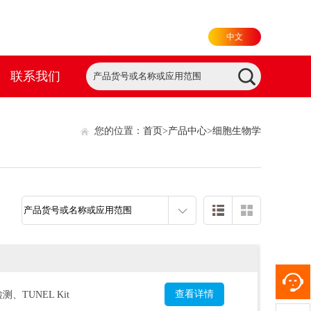
中文
联系我们
您的位置：
首页
>
产品中心
>
细胞生物学
查看详情
、TUNEL Kit